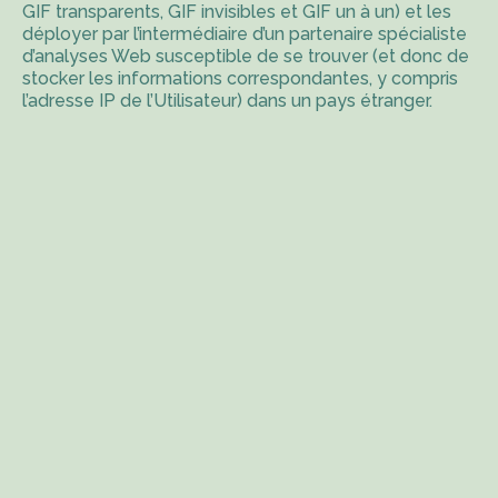
GIF transparents, GIF invisibles et GIF un à un) et les
déployer par l’intermédiaire d’un partenaire spécialiste
d’analyses Web susceptible de se trouver (et donc de
stocker les informations correspondantes, y compris
l’adresse IP de l’Utilisateur) dans un pays étranger.
Ces balises sont placées à la fois dans les publicités
en ligne permettant aux internautes d’accéder au Site,
et sur les différentes pages de celui-ci.
Cette technologie permet
à
https://www.artisetfleurs.com/
d’évaluer les
réponses des visiteurs face au Site et l’efficacité de
ses actions (par exemple, le nombre de fois où une
page est ouverte et les informations consultées), ainsi
que l’utilisation de ce Site par l’Utilisateur.
Le prestataire externe pourra éventuellement
recueillir des informations sur les visiteurs du Site et
d’autres sites Internet grâce à ces balises, constituer
des rapports sur l’activité du Site à l’attention
de
https://www.artisetfleurs.com/
, et fournir d’autres