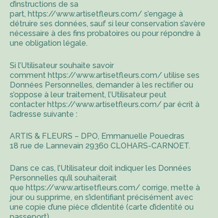
d’instructions de sa
part,
https://www.artisetfleurs.com/
s’engage à
détruire ses données, sauf si leur conservation s’avère
nécessaire à des fins probatoires ou pour répondre à
une obligation légale.
Si l’Utilisateur souhaite savoir
comment
https://www.artisetfleurs.com/
utilise ses
Données Personnelles, demander à les rectifier ou
s’oppose à leur traitement, l’Utilisateur peut
contacter
https://www.artisetfleurs.com/
par écrit à
l’adresse suivante :
ARTIS & FLEURS – DPO, Emmanuelle Pouedras
18 rue de Lannevain 29360 CLOHARS-CARNOET.
Dans ce cas, l’Utilisateur doit indiquer les Données
Personnelles qu’il souhaiterait
que
https://www.artisetfleurs.com/
corrige, mette à
jour ou supprime, en s’identifiant précisément avec
une copie d’une pièce d’identité (carte d’identité ou
passeport).