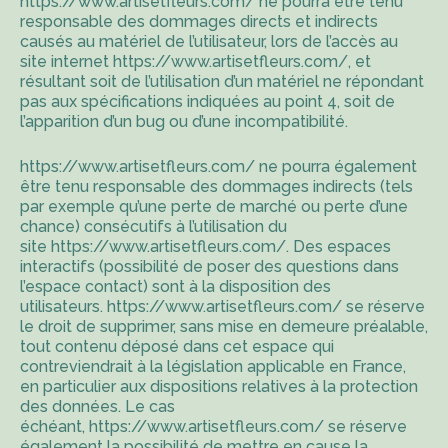
https://www.artisetfleurs.com/
ne pourra être tenu
responsable des dommages directs et indirects
causés au matériel de l’utilisateur, lors de l’accès au
site internet
https://www.artisetfleurs.com/
, et
résultant soit de l’utilisation d’un matériel ne répondant
pas aux spécifications indiquées au point 4, soit de
l’apparition d’un bug ou d’une incompatibilité.
https://www.artisetfleurs.com/
ne pourra également
être tenu responsable des dommages indirects (tels
par exemple qu’une perte de marché ou perte d’une
chance) consécutifs à l’utilisation du
site
https://www.artisetfleurs.com/
. Des espaces
interactifs (possibilité de poser des questions dans
l’espace contact) sont à la disposition des
utilisateurs.
https://www.artisetfleurs.com/
se réserve
le droit de supprimer, sans mise en demeure préalable,
tout contenu déposé dans cet espace qui
contreviendrait à la législation applicable en France,
en particulier aux dispositions relatives à la protection
des données. Le cas
échéant,
https://www.artisetfleurs.com/
se réserve
également la possibilité de mettre en cause la